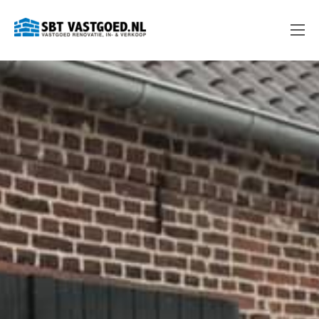
Ga
SBT Vastgoed
naar
de
inhoud