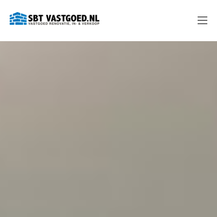
Ga
SBT Vastgoed
naar
de
inhoud