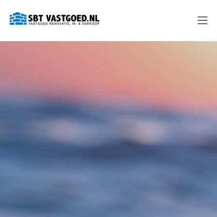
Ga
SBT Vastgoed
naar
de
inhoud