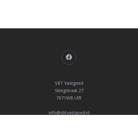
Facebook
SBT Vastgoed
Sleegstraat 27
7071WB Ulft
info@sbtvastgoed.nl
085-1306944
Kvk: 72464364