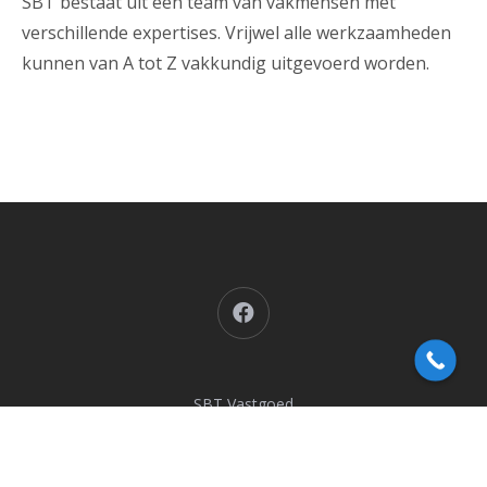
SBT bestaat uit een team van vakmensen met
verschillende expertises. Vrijwel alle werkzaamheden
kunnen van A tot Z vakkundig uitgevoerd worden.
Facebook
SBT Vastgoed
Sleegstraat 27
7071WB Ulft